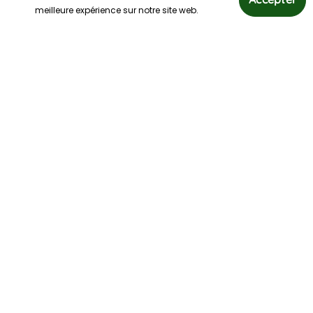
meilleure expérience sur notre site web.
Nouveautés
Accueillez la nouvelle vague ! Laissez-vous tenter par
nos nouveautés aussi surprenantes que fascinantes.